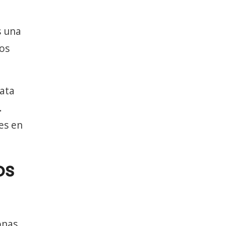
s una
los
rata
.
es en
os
onas.