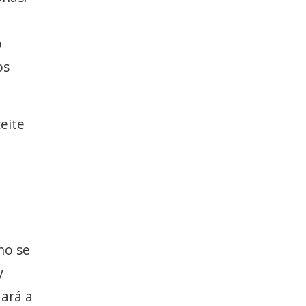
o
os
ceite
no se
y
dará a