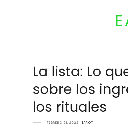
Skip
to
E
content
La lista: Lo q
sobre los ing
los rituales
FEBRERO 21, 2022
TAROT