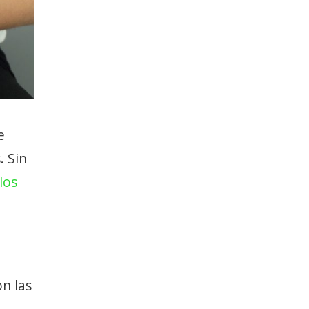
e
. Sin
los
on las