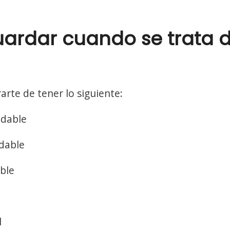
uardar cuando se trata 
arte de tener lo siguiente:
udable
udable
ble
l