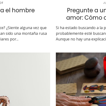
OT
J
ara el hombre
Pregunte a un
amor: Cómo a
lece? ¿Siente alguna vez que
Si ha estado buscando a la p
han sido una montaña rusa
probablemente esté buscand
ares por...
Aunque no hay una explicació