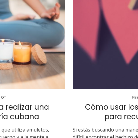
ROT
FE
a realizar una
Cómo usar los
ría cubana
para rec
 que utiliza amuletos,
Si estás buscando una mane
cuerpo y a la mente a
difícil encontrar el hechiz