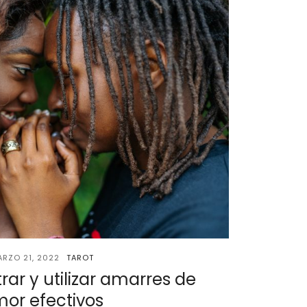
RZO 21, 2022
TAROT
r y utilizar amarres de
or efectivos