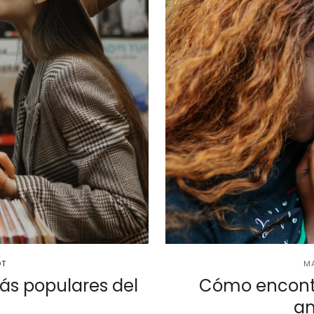
OT
MA
ás populares del
Cómo encontra
am