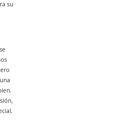
ra su
 se
hos
pero
 una
bien.
sión,
cial.