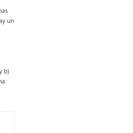
has
hay un
y b)
na