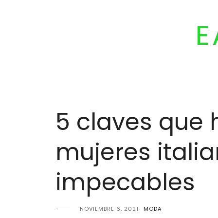
Skip
to
E
content
5 claves que 
mujeres itali
impecables
NOVIEMBRE 6, 2021
MODA