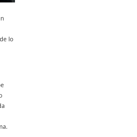
in
de lo
be
o
da
ma.