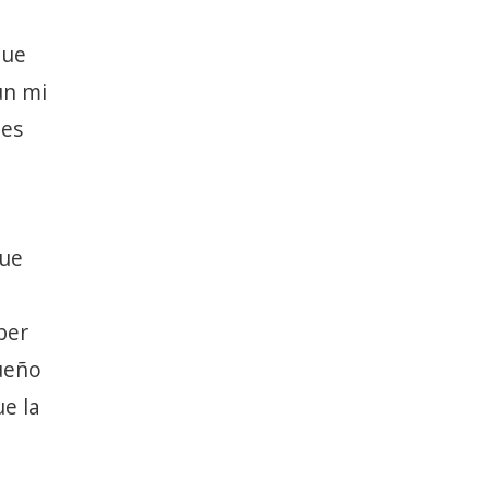
que
ún mi
 es
que
ber
queño
e la