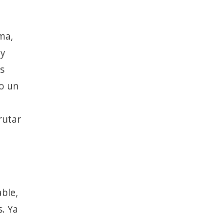
sma,
ay
s
 o un
rutar
able,
s. Ya